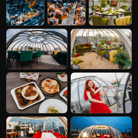
ЖДЕМ ВАС
В ГОСТИ
+7 (499) 288-17-13
Обратный звонок
Наши адреса:
ул. Нижняя Красносельская, 35с59 7
мин пешком от ст. Бауманская
Нижний Сусальный переулок, 5с19,
1 мин пешком от ст. Курская