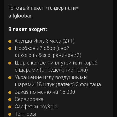
Пробковый сбор (свой
алкоголь без ограничений)
Шар с конфетти внутри или короб
с шарами (определение пола)
Украшение иглу воздушными
шарами 18 штук (латекс) 3 фонтана
Заказ по меню на 15 000
Сервировка
Салфетки boy&girl
Топперы
Растяжка boy&girl
Фотограф 30 минут
Пакет на компанию то 10 до 20 человек
Стоимость:
47 000 ₽