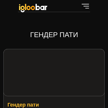
ГЕНДЕР ПАТИ
Гендер пати
Готовый пакет «гендер пати»
в Igloobar.
В пакет входит:
Аренда Иглу 3 часа (2+1)