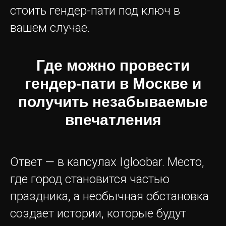
стоить гендер-пати под ключ в
вашем случае.
Акции
Где можно провести
Меню
гендер-пати в Москве и
получить незабываемые
Фото
впечатления
Цены
Мероприятия
Ответ — в капсулах Igloobar. Место,
Контакты
где город становится частью
+7 (499) 288-17-13
праздника, а необычная обстановка
создает истории, которые будут
Блог