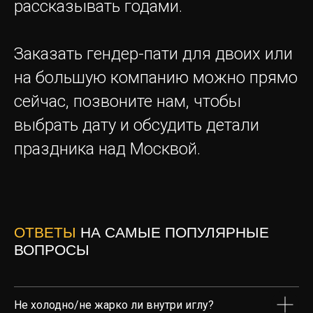
рассказывать годами.
Заказать иглу
Заказать гендер-пати для двоих или
на большую компанию можно прямо
ИП Андриянова О.Г. ИНН
121635167225 ©2022-2026 Иглубар
сейчас, позвоните нам, чтобы
выбрать дату и обсудить детали
Политика конфиденциальности
праздника над Москвой.
Правила бронирования, оплаты и возврата
Карта сайта
Разработал Ухорцев Д
ОТВЕТЫ
НА САМЫЕ ПОПУЛЯРНЫЕ
ВОПРОСЫ
Не холодно/не жарко ли внутри иглу?