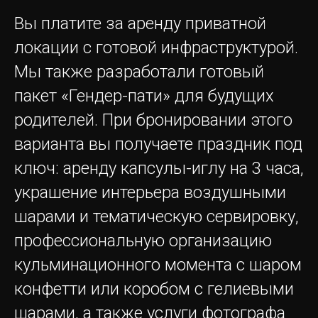
Вы платите за аренду приватной
Наши адреса:
локации с готовой инфраструктурой.
ул. Нижняя Красносельская, 35с59 7
Мы также разработали готовый
мин пешком от ст. Бауманская
пакет «Гендер-пати» для будущих
Нижний Сусальный переулок, 5с19,
1 мин пешком от ст. Курская
родителей. При бронировании этого
варианта вы получаете праздник под
ключ: аренду капсулы-иглу на 3 часа,
Режим работы площадок:
украшение интерьера воздушными
ежедневно с 13:00 до 4:00
шарами и тематическую сервировку,
Бронирование и консультации
профессиональную организацию
Бронирование - с 10:00 до 00:00
кульминационного момента с шаром
конфетти или коробом с гелиевыми
шарами, а также услуги фотографа