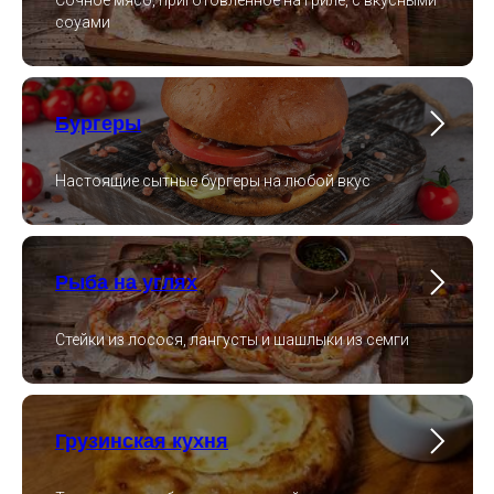
соуами
Бургеры
Настоящие сытные бургеры на любой вкус
Рыба на углях
Стейки из лосося, лангусты и шашлыки из семги
Грузинская кухня