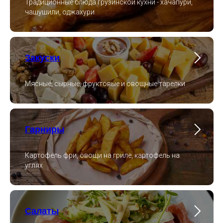
Традиционные блюда грузинской кухни - хачапури,
чашушили, оджахури
Закуски
Мясные, сырные, фруктовые и овощные тарелки
Гарниры
Картофель фри, овощи на гриле, картофель на
углях
ЖДЕМ ВАС
В ГОСТИ
+7 (499) 288-17-13
Салаты