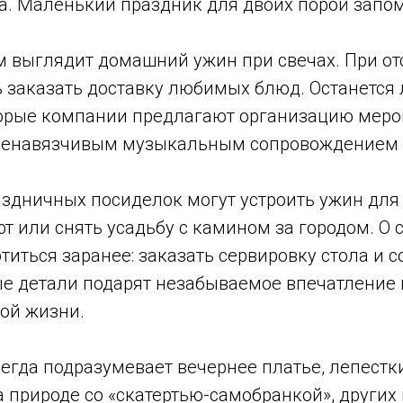
а. Маленький праздник для двоих порой запом
 выглядит домашний ужин при свечах. При от
 заказать доставку любимых блюд. Останется
орые компании предлагают организацию мероп
ненавязчивым музыкальным сопровождением и
дничных посиделок могут устроить ужин для д
т или снять усадьбу с камином за городом. О
титься заранее: заказать сервировку стола и 
 детали подарят незабываемое впечатление и
ной жизни.
егда подразумевает вечернее платье, лепестки
а природе со «скатертью-самобранкой», други