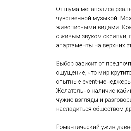
От шума мегаполиса реальн
чувственной музыкой. Мож
живописными видами. Кому
с живым звуком скрипки, 
апартаменты на верхних э
Выбор зависит от предпоч
ощущение, что мир крутит
опытные event-менеджеры 
Желательно наличие кабин
чужие взгляды и разговор
насладиться обществом др
Романтический ужин давно