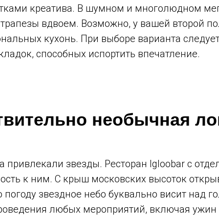
тками креатива. В шумном и многолюдном мег
трапезы вдвоем. Возможно, у вашей второй п
нальных кухонь. При выборе варианта следует
ладок, способных испортить впечатление.
твительно необычная ло
а привлекали звезды. Ресторан Igloobar с от
ость к ним. С крыш московских высоток откр
ю погоду звездное небо буквально висит над г
роведения любых мероприятий, включая ужин 