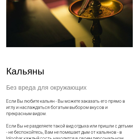
+7 (499) 288-17-13
Блог
Заказать иглу
Кальяны
ИП Андриянова О.Г. ИНН
121635167225 ©2022-2026 Иглубар
Без вреда для окружающих
Политика конфиденциальности
Правила бронирования, оплаты и возврата
Если Вы любите кальян - Вы можете заказать его прямо в
иглу и наслаждаться богатым выбором вкусов и
Карта сайта
прекрасным видом.
Если Вы не разделяете такой вид отдыха или пришли с детьми
Разработал Ухорцев Д
- не беспокойтесь, Вам не помешает дым от кальянов - в
Igloobar каждый гость находится в своем персональном