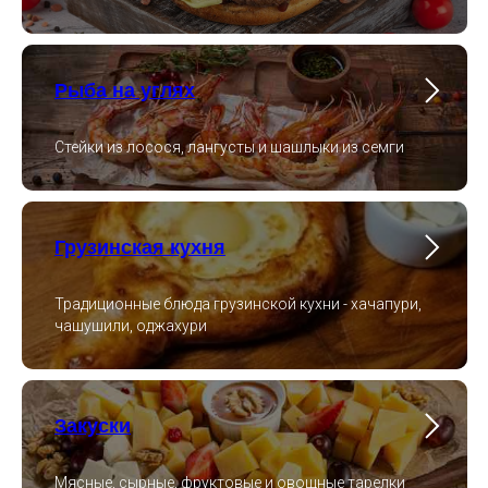
Рыба на углях
Стейки из лосося, лангусты и шашлыки из семги
Грузинская кухня
Традиционные блюда грузинской кухни - хачапури,
чашушили, оджахури
Закуски
Мясные, сырные, фруктовые и овощные тарелки