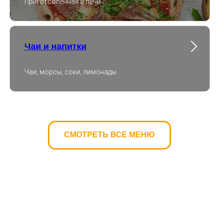
Приготовленная в печи
+7 (499) 288-17-13
Обратный звонок
Чаи и напитки
Чаи, морсы, соки, лимонады
Наши адреса:
ул. Нижняя Красносельская, 35с59 7
мин пешком от ст. Бауманская
Нижний Сусальный переулок, 5с19,
1 мин пешком от ст. Курская
СМОТРЕТЬ ВСЕ МЕНЮ
Режим работы площадок:
ежедневно с 13:00 до 4:00
Бронирование и консультации