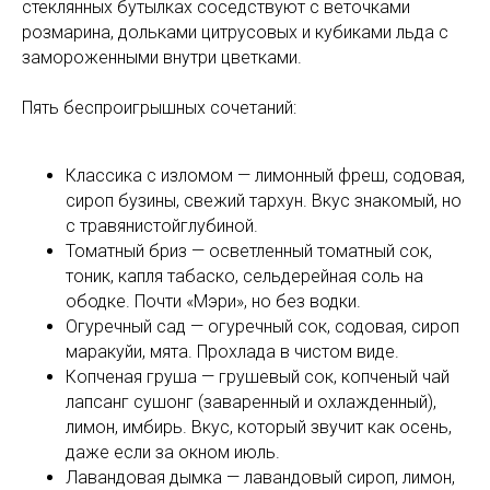
стеклянных бутылках соседствуют с веточками
розмарина, дольками цитрусовых и кубиками льда с
замороженными внутри цветками.
Пять беспроигрышных сочетаний:
Классика с изломом — лимонный фреш, содовая,
сироп бузины, свежий тархун. Вкус знакомый, но
с травянистойглубиной.
Томатный бриз — осветленный томатный сок,
тоник, капля табаско, сельдерейная соль на
ободке. Почти «Мэри», но без водки.
Огуречный сад — огуречный сок, содовая, сироп
маракуйи, мята. Прохлада в чистом виде.
Копченая груша — грушевый сок, копченый чай
лапсанг сушонг (заваренный и охлажденный),
лимон, имбирь. Вкус, который звучит как осень,
даже если за окном июль.
Лавандовая дымка — лавандовый сироп, лимон,