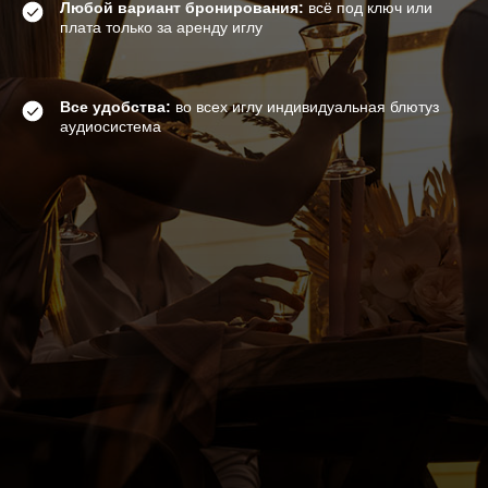
Любой вариант бронирования:
всё под ключ или
плата только за аренду иглу
Все удобства:
во всех иглу индивидуальная блютуз
аудиосистема