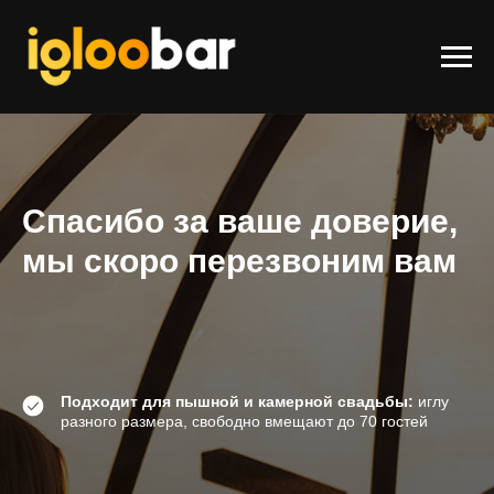
Спасибо за ваше доверие,
мы скоро перезвоним вам
Подходит для пышной и камерной свадьбы:
иглу
разного размера, свободно вмещают до 70 гостей